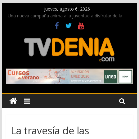
jueves, agosto 6, 2026
Una nueva campaña anima a la juventud a disfrutar de la
fiesta sin alcohol
Paco Adsuar dona al Arxiu de Dénia más de 50.000 imágenes
de la memoria visual de la ciudad
La Entraeta Festera llena de ambiente la calle Marqués de
Campo con la recepción a la Capitanía Cristiana
El XII Festival de Jazz de Dénia reunirá durante agosto a
figuras nacionales e internacionales en los Jardins de
Torrecremada
Los Moros y Cristianos 2026 reciben las llaves de la ciudad y
dan inicio a las fiestas en Dénia
La travesía de las