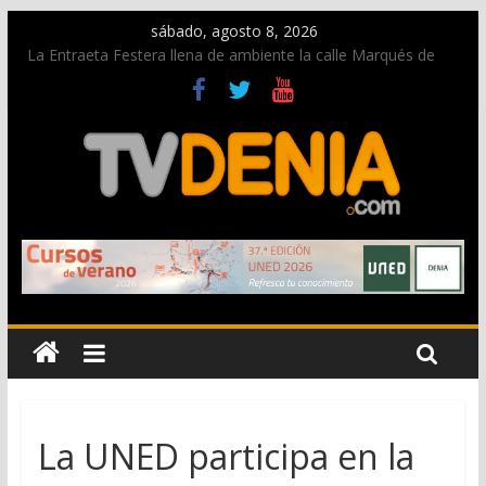
sábado, agosto 8, 2026
La Entraeta Festera llena de ambiente la calle Marqués de
Campo con la recepción a la Capitanía Cristiana
Dos personas fallecen en un grave accidente en la N-332
entre Benissa y Calp
Una nueva oportunidad para donar sangre en Cruz Roja
Dénia
El bando moro protagonista en la Segunda Entraeta Festera
Paco Adsuar dona al Arxiu de Dénia más de 50.000 imágenes
de la memoria visual de la ciudad
La UNED participa en la