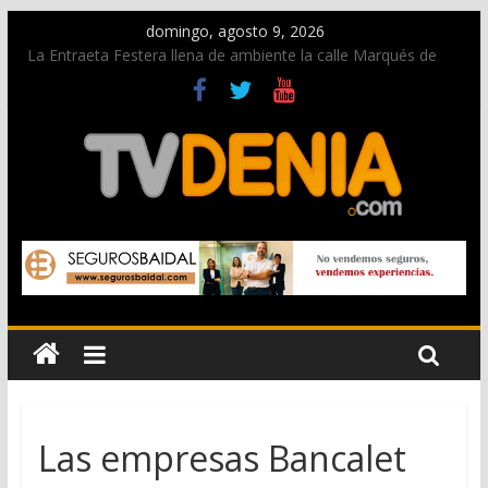
domingo, agosto 9, 2026
La Entraeta Festera llena de ambiente la calle Marqués de
Campo con la recepción a la Capitanía Cristiana
Dos personas fallecen en un grave accidente en la N-332
entre Benissa y Calp
Una nueva oportunidad para donar sangre en Cruz Roja
Dénia
El bando moro protagonista en la Segunda Entraeta Festera
Paco Adsuar dona al Arxiu de Dénia más de 50.000 imágenes
de la memoria visual de la ciudad
Las empresas Bancalet