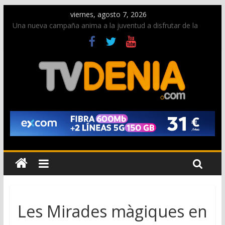
viernes, agosto 7, 2026
Una nueva campaña anima a la juventud a disfrutar de la
fiesta sin alcohol
Paco Adsuar dona al Arxiu de Dénia más de 50.000 imágenes
de la memoria visual de la ciudad
La Entraeta Festera llena de ambiente la calle Marqués de
Campo con la recepción a la Capitanía Cristiana
El XII Festival de Jazz de Dénia reunirá durante agosto a
figuras nacionales e internacionales en los Jardins de
Torrecremada
Los Moros y Cristianos 2026 reciben las llaves de la ciudad y
dan inicio a las fiestas en Dénia
Les Mirades màgiques en