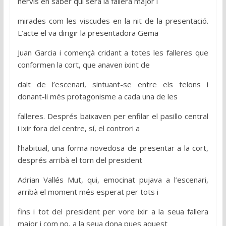
nervis en saber qui serà la fallera major i
mirades com les viscudes en la nit de la presentació.
L’acte el va dirigir la presentadora Gema
Juan Garcia i començà cridant a totes les falleres que
conformen la cort, que anaven ixint de
dalt de l’escenari, sintuant-se entre els telons i
donant-li més protagonisme a cada una de les
falleres. Després baixaven per enfilar el pasillo central
i ixir fora del centre, sí, el controri a
l’habitual, una forma novedosa de presentar a la cort,
després arribà el torn del president
Adrian Vallés Mut, qui, emocinat pujava a l’escenari,
arribà el moment més esperat per tots i
fins i tot del president per vore ixir a la seua fallera
major i com no, a la seua dona pues aquest