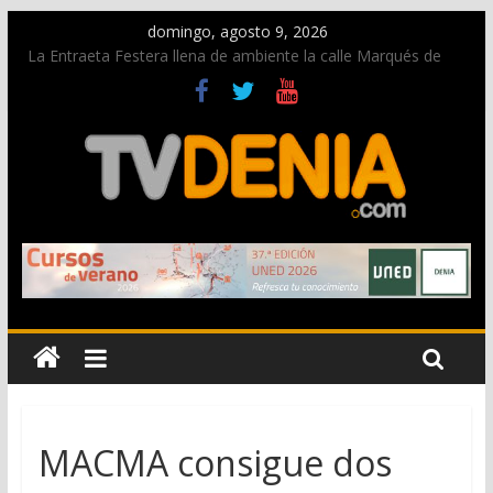
domingo, agosto 9, 2026
La Entraeta Festera llena de ambiente la calle Marqués de
Campo con la recepción a la Capitanía Cristiana
Dos personas fallecen en un grave accidente en la N-332
entre Benissa y Calp
Una nueva oportunidad para donar sangre en Cruz Roja
Dénia
El bando moro protagonista en la Segunda Entraeta Festera
Paco Adsuar dona al Arxiu de Dénia más de 50.000 imágenes
de la memoria visual de la ciudad
MACMA consigue dos