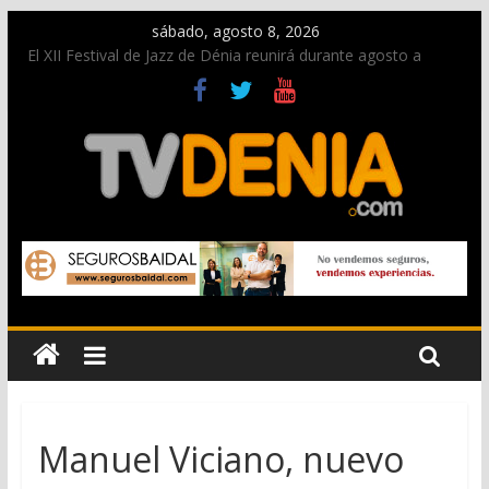
sábado, agosto 8, 2026
El XII Festival de Jazz de Dénia reunirá durante agosto a
figuras nacionales e internacionales en los Jardins de
Torrecremada
Una nueva oportunidad para donar sangre en Cruz Roja
Dénia
El bando moro protagonista en la Segunda Entraeta Festera
Paco Adsuar dona al Arxiu de Dénia más de 50.000 imágenes
de la memoria visual de la ciudad
La Entraeta Festera llena de ambiente la calle Marqués de
Campo con la recepción a la Capitanía Cristiana
Manuel Viciano, nuevo