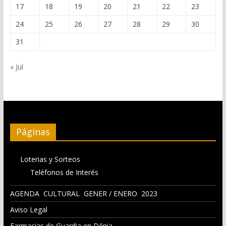
17
18
19
20
21
22
23
24
25
26
27
28
29
30
31
« Jul
Páginas
Loterias y Sorteos
Teléfonos de Interés
AGENDA CULTURAL GENER / ENERO 2023
Aviso Legal
Farmacias de Guardia en Dénia