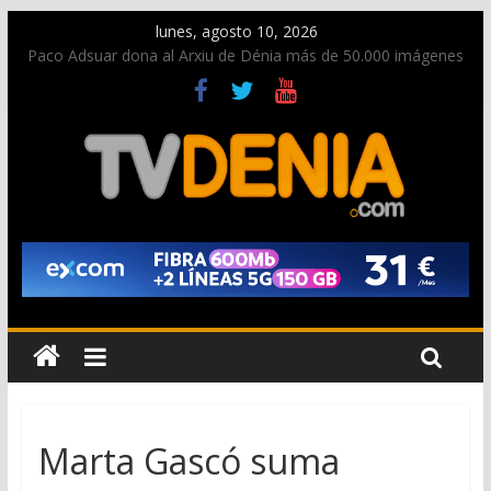
lunes, agosto 10, 2026
Paco Adsuar dona al Arxiu de Dénia más de 50.000 imágenes
de la memoria visual de la ciudad
Nacen las primeras tortugas de Diana y eclosionan otras no
identificadas en la playa de Les Deveses
Dos personas fallecen en un grave accidente en la N-332
entre Benissa y Calp
Una nueva oportunidad para donar sangre en Cruz Roja
Dénia
El bando moro protagonista en la Segunda Entraeta Festera
Marta Gascó suma