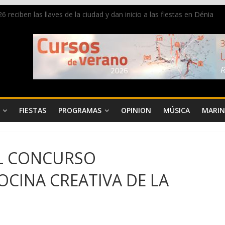
 reciben las llaves de la ciudad y dan inicio a las fiestas en Dénia
a en la Segunda Entraeta Festera
 de Dénia más de 50.000 imágenes de la memoria visual de la ciudad
de ambiente la calle Marqués de Campo con la recepción a la Capitaní
Dénia reunirá durante agosto a figuras nacionales e internacionales e
FIESTAS
PROGRAMAS
OPINION
MÚSICA
MARIN
EL CONCURSO
OCINA CREATIVA DE LA