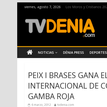
viernes, agosto 7, 2026
Los Moros y Cristianos 2026
El bando moro protagonist
Paco Adsuar dona al Arxiu
La Entraeta Festera llena 
El XII Festival de Jazz de 
NOTICIAS
DÉNIA PRESS
DEPORTES
PEIX I BRASES GANA 
INTERNACIONAL DE C
GAMBA ROJA
6 marzo, 2012
tvdenia.com