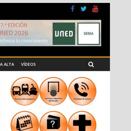
a Cristiana
n los Jardins de Torrecremada
A ALTA
VÍDEOS