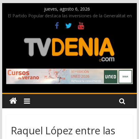
jueves, agosto 6, 2026
Una nueva campaña anima a la juventud a disfrutar de la
fiesta sin alcohol
El Partido Popular destaca las inversiones de la Generalitat en
Dénia y la Marina Alta contempladas en los nuevos
presupuestos autonómicos
La Entraeta Festera llena de ambiente la calle Marqués de
Campo con la recepción a la Capitanía Cristiana
El XII Festival de Jazz de Dénia reunirá durante agosto a
figuras nacionales e internacionales en los Jardins de
Torrecremada
Los Moros y Cristianos 2026 reciben las llaves de la ciudad y
dan inicio a las fiestas en Dénia
Raquel López entre las