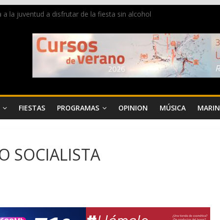
la juventud a disfrutar de la fiesta sin alcohol
 de Dénia más de 50.000 imágenes de la memoria visual de la ciudad
de ambiente la calle Marqués de Campo con la recepción a la Capitaní
Dénia reunirá durante agosto a figuras nacionales e internacionales e
 reciben las llaves de la ciudad y dan inicio a las fiestas en Dénia
FIESTAS
PROGRAMAS
OPINION
MÚSICA
MARIN
O SOCIALISTA