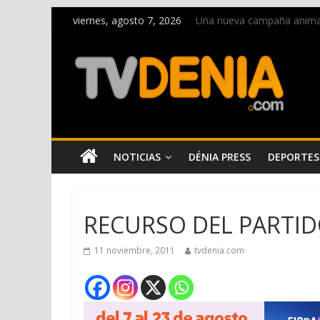
viernes, agosto 7, 2026
Una nueva campaña anima a 
Paco Adsuar dona al Arxiu
La Entraeta Festera llena 
El XII Festival de Jazz de 
Los Moros y Cristianos 2026
NOTICIAS
DÉNIA PRESS
DEPORTES
RECURSO DEL PARTID
11 noviembre, 2011
tvdenia.com