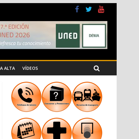
a Cristiana
n los Jardins de Torrecremada
A ALTA
VÍDEOS