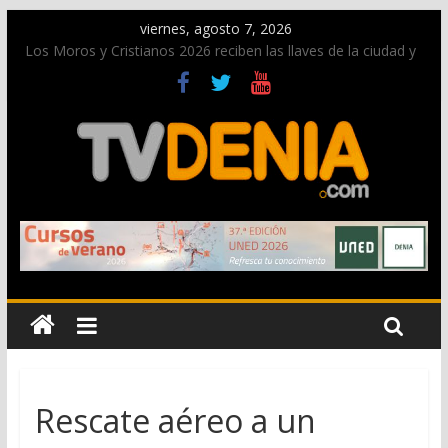
viernes, agosto 7, 2026
Los Moros y Cristianos 2026 reciben las llaves de la ciudad y
dan inicio a las fiestas en Dénia
El bando moro protagonista en la Segunda Entraeta Festera
Paco Adsuar dona al Arxiu de Dénia más de 50.000 imágenes
de la memoria visual de la ciudad
La Entraeta Festera llena de ambiente la calle Marqués de
Campo con la recepción a la Capitanía Cristiana
El XII Festival de Jazz de Dénia reunirá durante agosto a
figuras nacionales e internacionales en los Jardins de
Torrecremada
Rescate aéreo a un