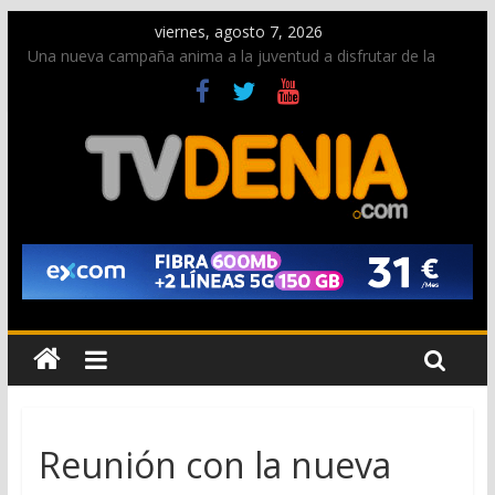
viernes, agosto 7, 2026
Una nueva campaña anima a la juventud a disfrutar de la
fiesta sin alcohol
Paco Adsuar dona al Arxiu de Dénia más de 50.000 imágenes
de la memoria visual de la ciudad
La Entraeta Festera llena de ambiente la calle Marqués de
Campo con la recepción a la Capitanía Cristiana
El XII Festival de Jazz de Dénia reunirá durante agosto a
figuras nacionales e internacionales en los Jardins de
Torrecremada
Los Moros y Cristianos 2026 reciben las llaves de la ciudad y
dan inicio a las fiestas en Dénia
Reunión con la nueva