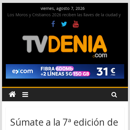
viernes, agosto 7, 2026
Los Moros y Cristianos 2026 reciben las llaves de la ciudad y
dan inicio a las fiestas en Dénia
El bando moro protagonista en la Segunda Entraeta Festera
Paco Adsuar dona al Arxiu de Dénia más de 50.000 imágenes
de la memoria visual de la ciudad
La Entraeta Festera llena de ambiente la calle Marqués de
Campo con la recepción a la Capitanía Cristiana
El XII Festival de Jazz de Dénia reunirá durante agosto a
figuras nacionales e internacionales en los Jardins de
Torrecremada
Súmate a la 7ª edición de