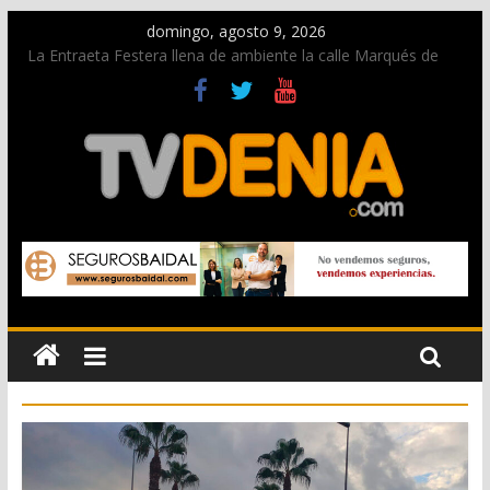
domingo, agosto 9, 2026
La Entraeta Festera llena de ambiente la calle Marqués de
Campo con la recepción a la Capitanía Cristiana
Dos personas fallecen en un grave accidente en la N-332
entre Benissa y Calp
Una nueva oportunidad para donar sangre en Cruz Roja
Dénia
El bando moro protagonista en la Segunda Entraeta Festera
Paco Adsuar dona al Arxiu de Dénia más de 50.000 imágenes
de la memoria visual de la ciudad