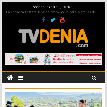
sábado, agosto 8, 2026
La Entraeta Festera llena de ambiente la calle Marqués de
Campo con la recepción a la Capitanía Cristiana
Dos personas fallecen en un grave accidente en la N-332
entre Benissa y Calp
Una nueva oportunidad para donar sangre en Cruz Roja
Dénia
El bando moro protagonista en la Segunda Entraeta Festera
Paco Adsuar dona al Arxiu de Dénia más de 50.000 imágenes
de la memoria visual de la ciudad