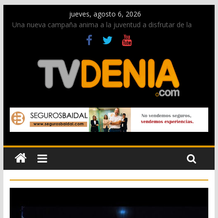
jueves, agosto 6, 2026
Una nueva campaña anima a la juventud a disfrutar de la
fiesta sin alcohol
Paco Adsuar dona al Arxiu de Dénia más de 50.000 imágenes
de la memoria visual de la ciudad
La Entraeta Festera llena de ambiente la calle Marqués de
Campo con la recepción a la Capitanía Cristiana
El XII Festival de Jazz de Dénia reunirá durante agosto a
figuras nacionales e internacionales en los Jardins de
Torrecremada
Los Moros y Cristianos 2026 reciben las llaves de la ciudad y
dan inicio a las fiestas en Dénia