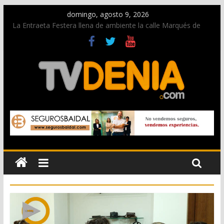
domingo, agosto 9, 2026
La Entraeta Festera llena de ambiente la calle Marqués de
Campo con la recepción a la Capitanía Cristiana
Dos personas fallecen en un grave accidente en la N-332
entre Benissa y Calp
Una nueva oportunidad para donar sangre en Cruz Roja
Dénia
El bando moro protagonista en la Segunda Entraeta Festera
Paco Adsuar dona al Arxiu de Dénia más de 50.000 imágenes
de la memoria visual de la ciudad