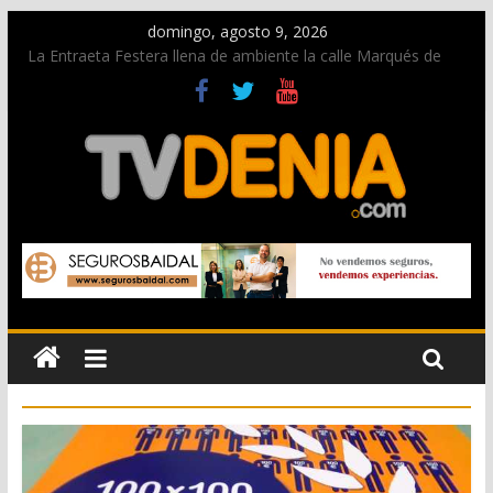
domingo, agosto 9, 2026
La Entraeta Festera llena de ambiente la calle Marqués de
Campo con la recepción a la Capitanía Cristiana
Dos personas fallecen en un grave accidente en la N-332
entre Benissa y Calp
Una nueva oportunidad para donar sangre en Cruz Roja
Dénia
El bando moro protagonista en la Segunda Entraeta Festera
Paco Adsuar dona al Arxiu de Dénia más de 50.000 imágenes
de la memoria visual de la ciudad