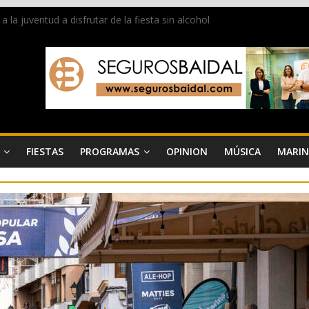
a juventud a disfrutar de la fiesta sin alcohol
de Dénia más de 50.000 imágenes de la memoria visual de la ciudad
e ambiente la calle Marqués de Campo con la recepción a la Capitanía
Dénia reunirá durante agosto a figuras nacionales e internacionales en
reciben las llaves de la ciudad y dan inicio a las fiestas en Dénia
FIESTAS
PROGRAMAS
OPINION
MÚSICA
MARIN