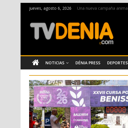
jueves, agosto 6, 2026
Una nueva campaña anima a l
Paco Adsuar dona al Arxiu 
La Entraeta Festera llena d
El XII Festival de Jazz de 
Los Moros y Cristianos 2026 
NOTICIAS
DÉNIA PRESS
DEPORTES