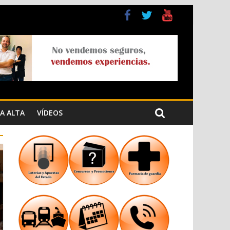
 Cristiana
 los Jardins de Torrecremada
A ALTA
VÍDEOS