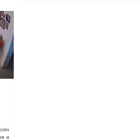
ción
pe a