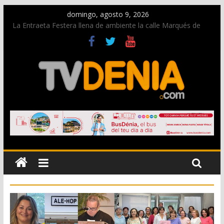
domingo, agosto 9, 2026
La Entraeta Festera llena de ambiente la calle Marqués de
Campo con la recepción a la Capitanía Cristiana
Dos personas fallecen en un grave accidente en la N-332
entre Benissa y Calp
Una nueva oportunidad para donar sangre en Cruz Roja
Dénia
El bando moro protagonista en la Segunda Entraeta Festera
Paco Adsuar dona al Arxiu de Dénia más de 50.000 imágenes
de la memoria visual de la ciudad