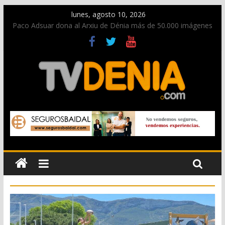
lunes, agosto 10, 2026
Paco Adsuar dona al Arxiu de Dénia más de 50.000 imágenes
de la memoria visual de la ciudad
Nacen las primeras tortugas de Diana y eclosionan otras no
identificadas en la playa de Les Deveses
Dos personas fallecen en un grave accidente en la N-332
entre Benissa y Calp
Una nueva oportunidad para donar sangre en Cruz Roja
Dénia
El bando moro protagonista en la Segunda Entraeta Festera