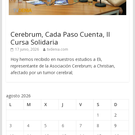
Cerebrum, Cada Paso Cuenta, II
Cursa Solidaria
17 junio, 2026
tvdenia.com
Hoy hemos recibido en nuestros estudios a Eli,
representante de la Asociación Cerebrum; a Christian,
afectado por un tumor cerebral;
agosto 2026
L
M
X
J
V
S
D
1
2
3
4
5
6
7
8
9