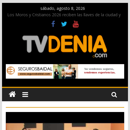
sábado, agosto 8, 2026
Los Moros y Cristianos 2026 reciben las llaves de la ciudad y
dan inicio a las fiestas en Dénia
El bando moro protagonista en la Segunda Entraeta Festera
Paco Adsuar dona al Arxiu de Dénia más de 50.000 imágenes
de la memoria visual de la ciudad
La Entraeta Festera llena de ambiente la calle Marqués de
Campo con la recepción a la Capitanía Cristiana
El XII Festival de Jazz de Dénia reunirá durante agosto a
figuras nacionales e internacionales en los Jardins de
Torrecremada