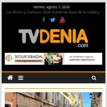
viernes, agosto 7, 2026
Los Moros y Cristianos 2026 reciben las llaves de la ciudad y
dan inicio a las fiestas en Dénia
El bando moro protagonista en la Segunda Entraeta Festera
Paco Adsuar dona al Arxiu de Dénia más de 50.000 imágenes
de la memoria visual de la ciudad
La Entraeta Festera llena de ambiente la calle Marqués de
Campo con la recepción a la Capitanía Cristiana
El XII Festival de Jazz de Dénia reunirá durante agosto a
figuras nacionales e internacionales en los Jardins de
Torrecremada