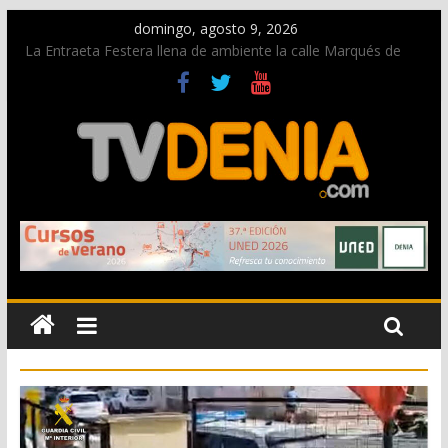
domingo, agosto 9, 2026
La Entraeta Festera llena de ambiente la calle Marqués de
Campo con la recepción a la Capitanía Cristiana
Dos personas fallecen en un grave accidente en la N-332
entre Benissa y Calp
Una nueva oportunidad para donar sangre en Cruz Roja
Dénia
El bando moro protagonista en la Segunda Entraeta Festera
Paco Adsuar dona al Arxiu de Dénia más de 50.000 imágenes
de la memoria visual de la ciudad