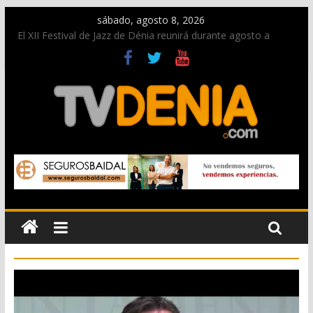
sábado, agosto 8, 2026
El XII Festival de Jazz de Dénia reunirá durante agosto a
figuras nacionales e internacionales en los Jardins de
Torrecremada
Una nueva oportunidad para donar sangre en Cruz Roja
Dénia
El bando moro protagonista en la Segunda Entraeta Festera
Paco Adsuar dona al Arxiu de Dénia más de 50.000 imágenes
de la memoria visual de la ciudad
La Entraeta Festera llena de ambiente la calle Marqués de
Campo con la recepción a la Capitanía Cristiana