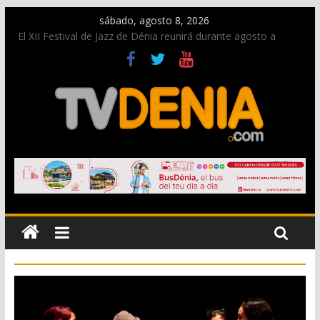
sábado, agosto 8, 2026
El XII Festival de Jazz de Dénia reunirá durante agosto a
figuras nacionales e internacionales en los Jardins de
Torrecremada
Una nueva oportunidad para donar sangre en Cruz Roja
Dénia
El bando moro protagonista en la Segunda Entraeta Festera
Paco Adsuar dona al Arxiu de Dénia más de 50.000 imágenes
de la memoria visual de la ciudad
La Entraeta Festera llena de ambiente la calle Marqués de
Campo con la recepción a la Capitanía Cristiana