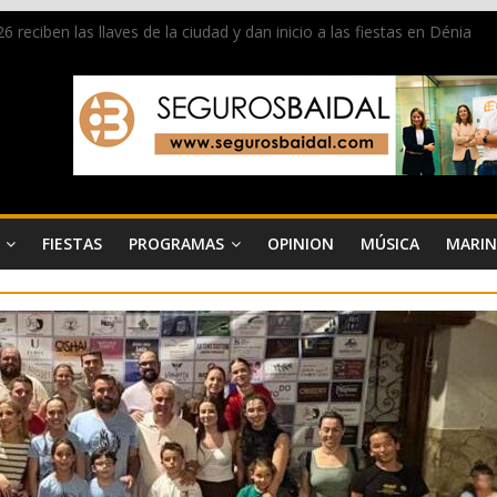
 reciben las llaves de la ciudad y dan inicio a las fiestas en Dénia
a en la Segunda Entraeta Festera
 de Dénia más de 50.000 imágenes de la memoria visual de la ciudad
de ambiente la calle Marqués de Campo con la recepción a la Capitaní
Dénia reunirá durante agosto a figuras nacionales e internacionales e
FIESTAS
PROGRAMAS
OPINION
MÚSICA
MARIN