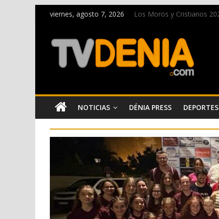
viernes, agosto 7, 2026
Los Moros y Cristianos 2026
El bando moro protagonist
Paco Adsuar dona al Arxiu
La Entraeta Festera llena 
El XII Festival de Jazz de 
NOTICIAS
DÉNIA PRESS
DEPORTES