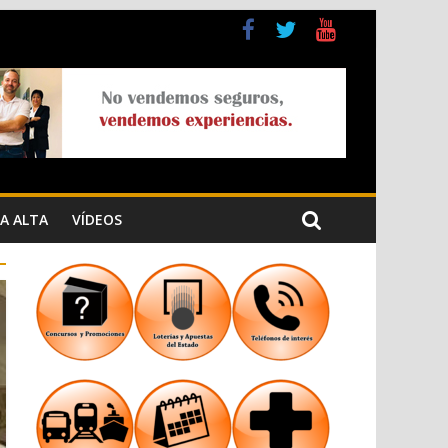
a Cristiana
n los Jardins de Torrecremada
A ALTA
VÍDEOS