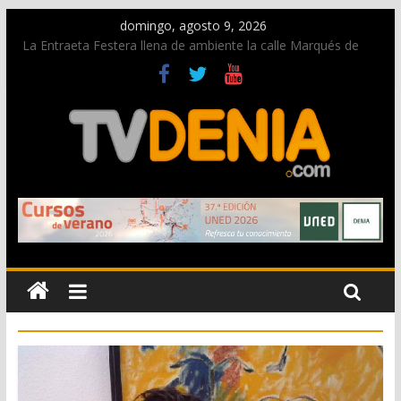
domingo, agosto 9, 2026
La Entraeta Festera llena de ambiente la calle Marqués de
Campo con la recepción a la Capitanía Cristiana
Dos personas fallecen en un grave accidente en la N-332
entre Benissa y Calp
Una nueva oportunidad para donar sangre en Cruz Roja
Dénia
El bando moro protagonista en la Segunda Entraeta Festera
Paco Adsuar dona al Arxiu de Dénia más de 50.000 imágenes
de la memoria visual de la ciudad