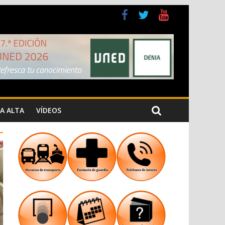
a Cristiana
n los Jardins de Torrecremada
A ALTA
VÍDEOS