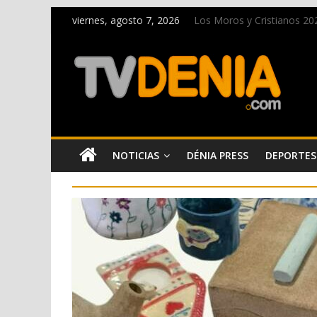
viernes, agosto 7, 2026
Los Moros y Cristianos 2026
El bando moro protagonist
Paco Adsuar dona al Arxiu
La Entraeta Festera llena 
El XII Festival de Jazz de 
NOTICIAS
DÉNIA PRESS
DEPORTES