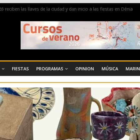
 reciben las llaves de la ciudad y dan inicio a las fiestas en Dénia
a en la Segunda Entraeta Festera
 de Dénia más de 50.000 imágenes de la memoria visual de la ciudad
de ambiente la calle Marqués de Campo con la recepción a la Capitaní
Dénia reunirá durante agosto a figuras nacionales e internacionales e
FIESTAS
PROGRAMAS
OPINION
MÚSICA
MARIN