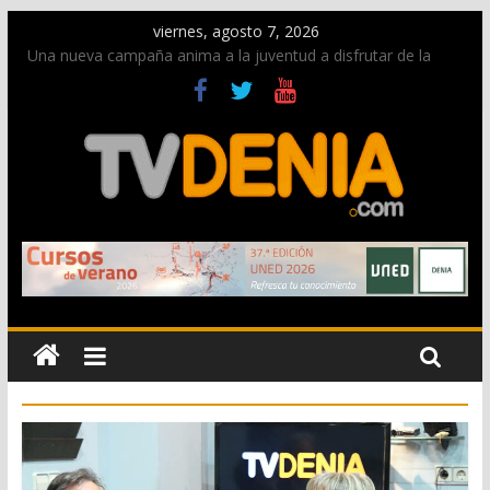
viernes, agosto 7, 2026
Una nueva campaña anima a la juventud a disfrutar de la
fiesta sin alcohol
Paco Adsuar dona al Arxiu de Dénia más de 50.000 imágenes
de la memoria visual de la ciudad
La Entraeta Festera llena de ambiente la calle Marqués de
Campo con la recepción a la Capitanía Cristiana
El XII Festival de Jazz de Dénia reunirá durante agosto a
figuras nacionales e internacionales en los Jardins de
Torrecremada
Los Moros y Cristianos 2026 reciben las llaves de la ciudad y
dan inicio a las fiestas en Dénia