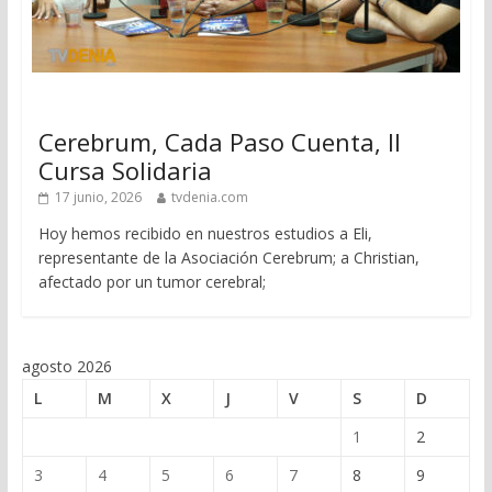
Cerebrum, Cada Paso Cuenta, II
Cursa Solidaria
17 junio, 2026
tvdenia.com
Hoy hemos recibido en nuestros estudios a Eli,
representante de la Asociación Cerebrum; a Christian,
afectado por un tumor cerebral;
agosto 2026
L
M
X
J
V
S
D
1
2
3
4
5
6
7
8
9