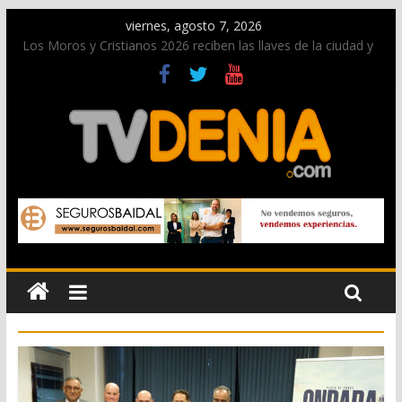
viernes, agosto 7, 2026
Los Moros y Cristianos 2026 reciben las llaves de la ciudad y
dan inicio a las fiestas en Dénia
El bando moro protagonista en la Segunda Entraeta Festera
Paco Adsuar dona al Arxiu de Dénia más de 50.000 imágenes
de la memoria visual de la ciudad
La Entraeta Festera llena de ambiente la calle Marqués de
Campo con la recepción a la Capitanía Cristiana
El XII Festival de Jazz de Dénia reunirá durante agosto a
figuras nacionales e internacionales en los Jardins de
Torrecremada