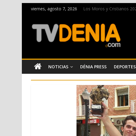
viernes, agosto 7, 2026
Los Moros y Cristianos 2026
El bando moro protagonist
Paco Adsuar dona al Arxiu
La Entraeta Festera llena 
El XII Festival de Jazz de 
NOTICIAS
DÉNIA PRESS
DEPORTES