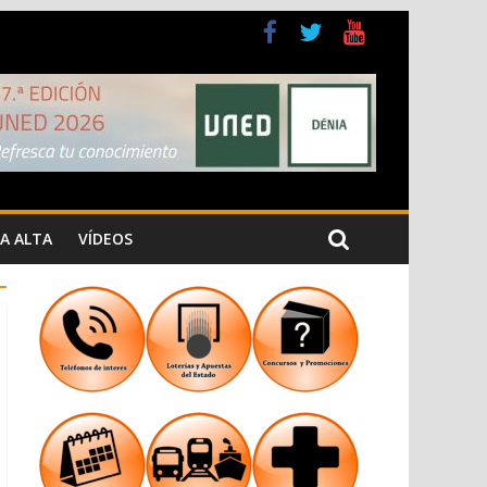
a Cristiana
n los Jardins de Torrecremada
A ALTA
VÍDEOS