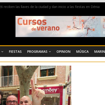
 reciben las llaves de la ciudad y dan inicio a las fiestas en Dénia
a en la Segunda Entraeta Festera
 de Dénia más de 50.000 imágenes de la memoria visual de la ciudad
de ambiente la calle Marqués de Campo con la recepción a la Capitaní
Dénia reunirá durante agosto a figuras nacionales e internacionales e
FIESTAS
PROGRAMAS
OPINION
MÚSICA
MARIN