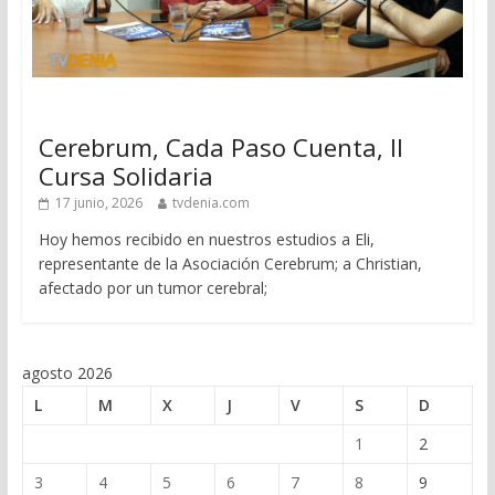
Cerebrum, Cada Paso Cuenta, II
Cursa Solidaria
17 junio, 2026
tvdenia.com
Hoy hemos recibido en nuestros estudios a Eli,
representante de la Asociación Cerebrum; a Christian,
afectado por un tumor cerebral;
agosto 2026
L
M
X
J
V
S
D
1
2
3
4
5
6
7
8
9