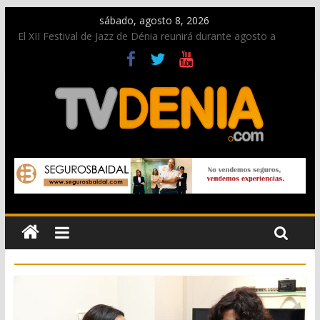
sábado, agosto 8, 2026
El XII Festival de Jazz de Dénia reunirá durante agosto a
figuras nacionales e internacionales en los Jardins de
Torrecremada
Una nueva oportunidad para donar sangre en Cruz Roja
Dénia
El bando moro protagonista en la Segunda Entraeta Festera
Paco Adsuar dona al Arxiu de Dénia más de 50.000 imágenes
de la memoria visual de la ciudad
La Entraeta Festera llena de ambiente la calle Marqués de
Campo con la recepción a la Capitanía Cristiana