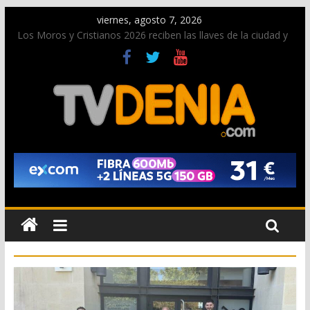
viernes, agosto 7, 2026
Los Moros y Cristianos 2026 reciben las llaves de la ciudad y
dan inicio a las fiestas en Dénia
El bando moro protagonista en la Segunda Entraeta Festera
Paco Adsuar dona al Arxiu de Dénia más de 50.000 imágenes
de la memoria visual de la ciudad
La Entraeta Festera llena de ambiente la calle Marqués de
Campo con la recepción a la Capitanía Cristiana
El XII Festival de Jazz de Dénia reunirá durante agosto a
figuras nacionales e internacionales en los Jardins de
Torrecremada