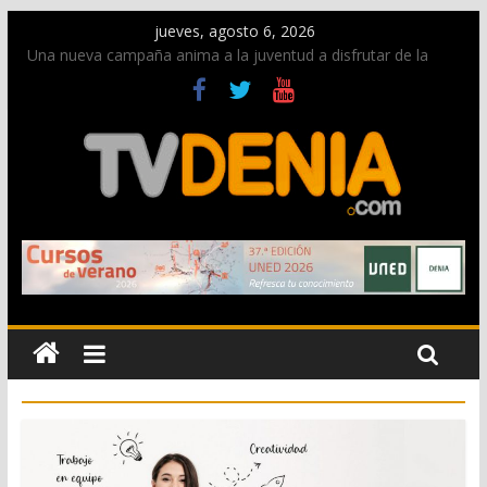
jueves, agosto 6, 2026
Una nueva campaña anima a la juventud a disfrutar de la
fiesta sin alcohol
Paco Adsuar dona al Arxiu de Dénia más de 50.000 imágenes
de la memoria visual de la ciudad
La Entraeta Festera llena de ambiente la calle Marqués de
Campo con la recepción a la Capitanía Cristiana
El XII Festival de Jazz de Dénia reunirá durante agosto a
figuras nacionales e internacionales en los Jardins de
Torrecremada
Los Moros y Cristianos 2026 reciben las llaves de la ciudad y
dan inicio a las fiestas en Dénia