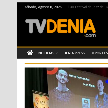
sábado, agosto 8, 2026
El XII Festival de Jazz de
Una nueva oportunidad pa
El bando moro protagonist
Paco Adsuar dona al Arxiu
La Entraeta Festera llena 
NOTICIAS
DÉNIA PRESS
DEPORTES