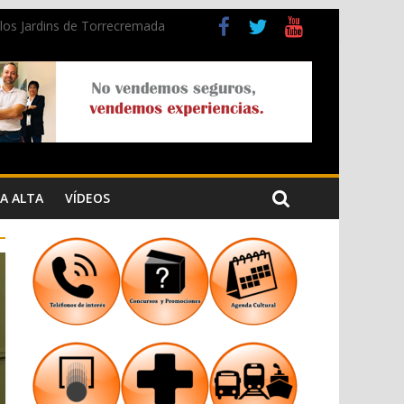
n los Jardins de Torrecremada
a Cristiana
A ALTA
VÍDEOS