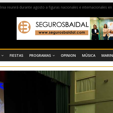
 Dénia reunirá durante agosto a figuras nacionales e internacionales e
ra donar sangre en Cruz Roja Dénia
a en la Segunda Entraeta Festera
 de Dénia más de 50.000 imágenes de la memoria visual de la ciudad
de ambiente la calle Marqués de Campo con la recepción a la Capitaní
FIESTAS
PROGRAMAS
OPINION
MÚSICA
MARIN