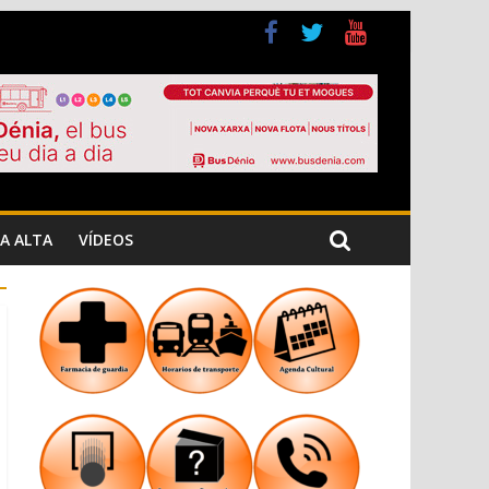
a Cristiana
n los Jardins de Torrecremada
A ALTA
VÍDEOS