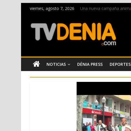
viernes, agosto 7, 2026
Una nueva campaña anima a 
Paco Adsuar dona al Arxiu
La Entraeta Festera llena 
El XII Festival de Jazz de 
Los Moros y Cristianos 2026
NOTICIAS
DÉNIA PRESS
DEPORTES