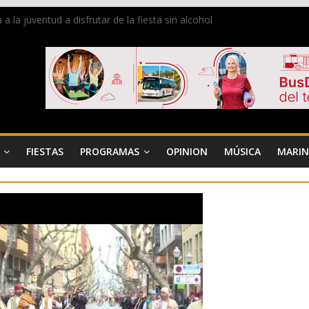
la juventud a disfrutar de la fiesta sin alcohol
 de Dénia más de 50.000 imágenes de la memoria visual de la ciudad
de ambiente la calle Marqués de Campo con la recepción a la Capitaní
Dénia reunirá durante agosto a figuras nacionales e internacionales e
 reciben las llaves de la ciudad y dan inicio a las fiestas en Dénia
FIESTAS
PROGRAMAS
OPINION
MÚSICA
MARIN