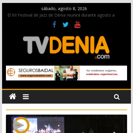
sábado, agosto 8, 2026
El XII Festival de Jazz de Dénia reunirá durante agosto a
figuras nacionales e internacionales en los Jardins de
Torrecremada
Una nueva oportunidad para donar sangre en Cruz Roja
Dénia
El bando moro protagonista en la Segunda Entraeta Festera
Paco Adsuar dona al Arxiu de Dénia más de 50.000 imágenes
de la memoria visual de la ciudad
La Entraeta Festera llena de ambiente la calle Marqués de
Campo con la recepción a la Capitanía Cristiana