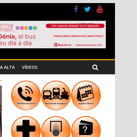
a Cristiana
n los Jardins de Torrecremada
A ALTA
VÍDEOS