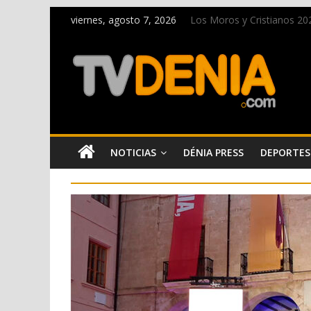
viernes, agosto 7, 2026
Los Moros y Cristianos 2026
El bando moro protagonist
Paco Adsuar dona al Arxiu
La Entraeta Festera llena 
El XII Festival de Jazz de 
NOTICIAS
DÉNIA PRESS
DEPORTES