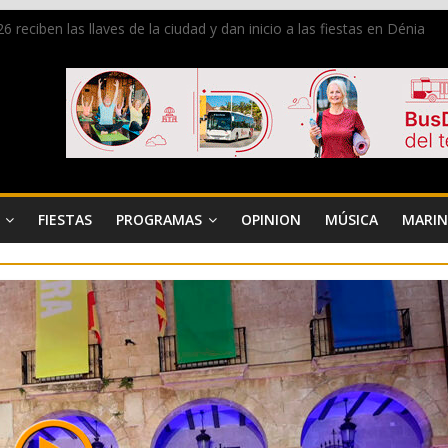
 reciben las llaves de la ciudad y dan inicio a las fiestas en Dénia
a en la Segunda Entraeta Festera
 de Dénia más de 50.000 imágenes de la memoria visual de la ciudad
de ambiente la calle Marqués de Campo con la recepción a la Capitaní
Dénia reunirá durante agosto a figuras nacionales e internacionales e
FIESTAS
PROGRAMAS
OPINION
MÚSICA
MARIN