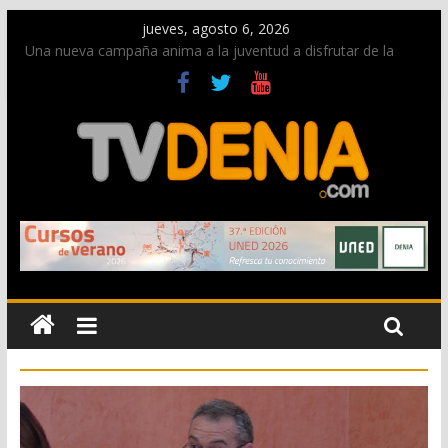
jueves, agosto 6, 2026
Una nueva campaña anima a la juventud a disfrutar de la
fiesta sin alcohol
Paco Adsuar dona al Arxiu de Dénia más de 50.000 imágenes
de la memoria visual de la ciudad
La Entraeta Festera llena de ambiente la calle Marqués de
Campo con la recepción a la Capitanía Cristiana
El XII Festival de Jazz de Dénia reunirá durante agosto a
figuras nacionales e internacionales en los Jardins de
Torrecremada
Los Moros y Cristianos 2026 reciben las llaves de la ciudad y
dan inicio a las fiestas en Dénia