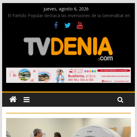
jueves, agosto 6, 2026
El Partido Popular destaca las inversiones de la Generalitat en
Dénia y la Marina Alta contempladas en los nuevos
presupuestos autonómicos
La Entraeta Festera llena de ambiente la calle Marqués de
Campo con la recepción a la Capitanía Cristiana
El XII Festival de Jazz de Dénia reunirá durante agosto a
figuras nacionales e internacionales en los Jardins de
Torrecremada
Los Moros y Cristianos 2026 reciben las llaves de la ciudad y
dan inicio a las fiestas en Dénia
Una nueva campaña anima a la juventud a disfrutar de la
fiesta sin alcohol