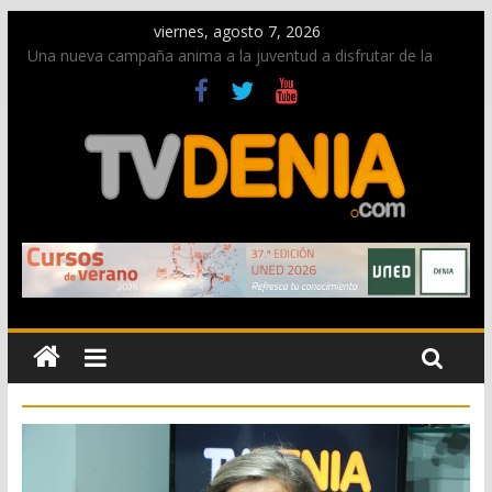
viernes, agosto 7, 2026
Una nueva campaña anima a la juventud a disfrutar de la
fiesta sin alcohol
Paco Adsuar dona al Arxiu de Dénia más de 50.000 imágenes
de la memoria visual de la ciudad
La Entraeta Festera llena de ambiente la calle Marqués de
Campo con la recepción a la Capitanía Cristiana
El XII Festival de Jazz de Dénia reunirá durante agosto a
figuras nacionales e internacionales en los Jardins de
Torrecremada
Los Moros y Cristianos 2026 reciben las llaves de la ciudad y
dan inicio a las fiestas en Dénia