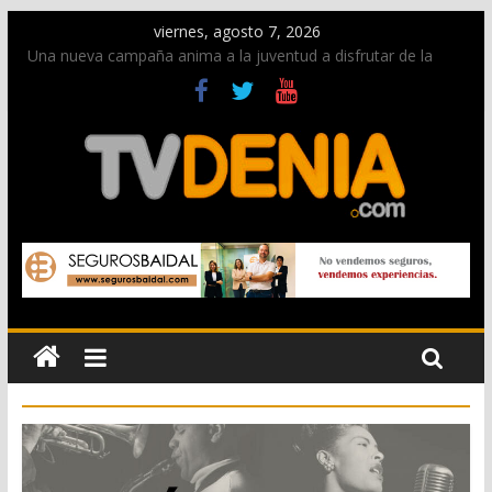
viernes, agosto 7, 2026
Una nueva campaña anima a la juventud a disfrutar de la
fiesta sin alcohol
Paco Adsuar dona al Arxiu de Dénia más de 50.000 imágenes
de la memoria visual de la ciudad
La Entraeta Festera llena de ambiente la calle Marqués de
Campo con la recepción a la Capitanía Cristiana
El XII Festival de Jazz de Dénia reunirá durante agosto a
figuras nacionales e internacionales en los Jardins de
Torrecremada
Los Moros y Cristianos 2026 reciben las llaves de la ciudad y
dan inicio a las fiestas en Dénia