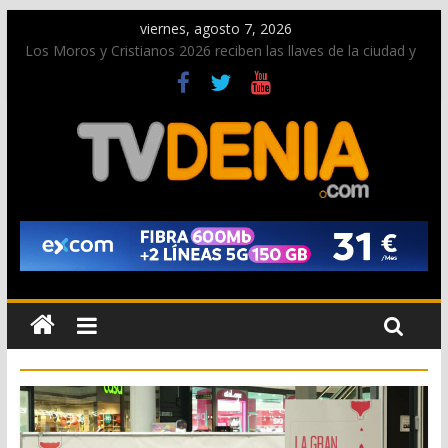
viernes, agosto 7, 2026
Los Moros y Cristianos 2026 reciben las llaves de la ciudad y
dan inicio a las fiestas en Dénia
El bando moro protagonista en la Segunda Entraeta Festera
Paco Adsuar dona al Arxiu de Dénia más de 50.000 imágenes
de la memoria visual de la ciudad
La Entraeta Festera llena de ambiente la calle Marqués de
Campo con la recepción a la Capitanía Cristiana
El XII Festival de Jazz de Dénia reunirá durante agosto a
figuras nacionales e internacionales en los Jardins de
Torrecremada