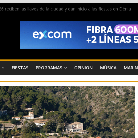
 reciben las llaves de la ciudad y dan inicio a las fiestas en Dénia
a en la Segunda Entraeta Festera
 de Dénia más de 50.000 imágenes de la memoria visual de la ciudad
de ambiente la calle Marqués de Campo con la recepción a la Capitaní
Dénia reunirá durante agosto a figuras nacionales e internacionales e
FIESTAS
PROGRAMAS
OPINION
MÚSICA
MARIN