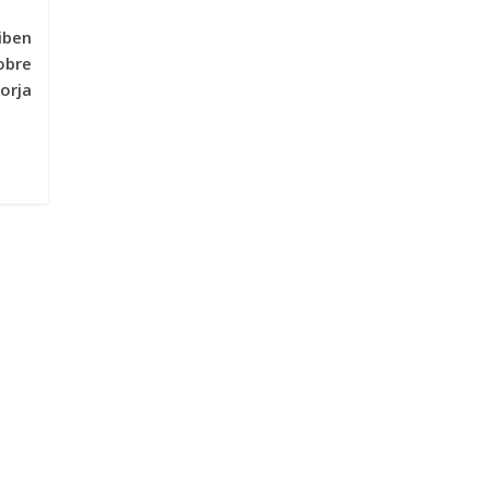
iben
bre
orja