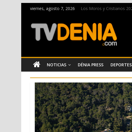
viernes, agosto 7, 2026
Los Moros y Cristianos 2026
El bando moro protagonist
Paco Adsuar dona al Arxiu
La Entraeta Festera llena 
El XII Festival de Jazz de 
NOTICIAS
DÉNIA PRESS
DEPORTES