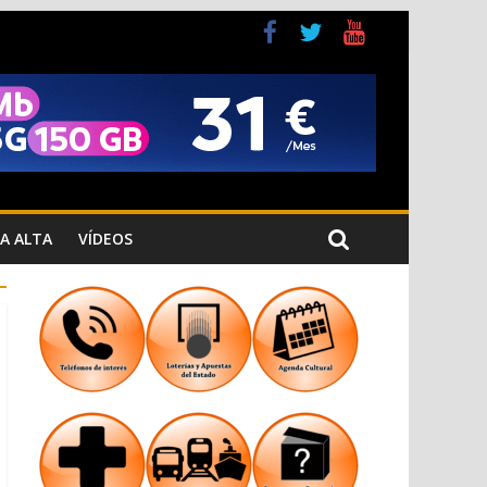
a Cristiana
n los Jardins de Torrecremada
A ALTA
VÍDEOS