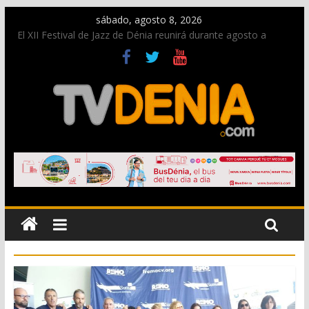
sábado, agosto 8, 2026
El XII Festival de Jazz de Dénia reunirá durante agosto a
figuras nacionales e internacionales en los Jardins de
Torrecremada
Una nueva oportunidad para donar sangre en Cruz Roja
Dénia
El bando moro protagonista en la Segunda Entraeta Festera
Paco Adsuar dona al Arxiu de Dénia más de 50.000 imágenes
de la memoria visual de la ciudad
La Entraeta Festera llena de ambiente la calle Marqués de
Campo con la recepción a la Capitanía Cristiana