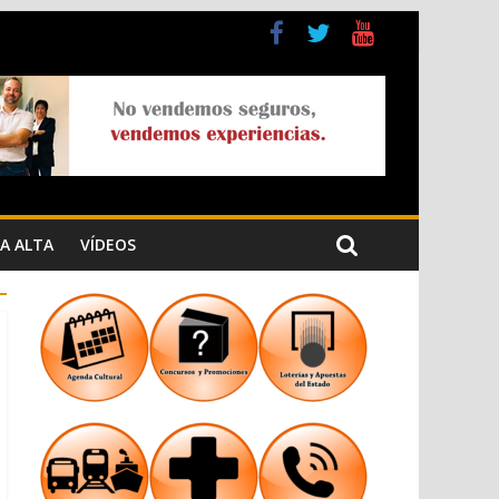
a Cristiana
n los Jardins de Torrecremada
A ALTA
VÍDEOS