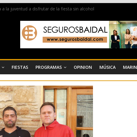
la juventud a disfrutar de la fiesta sin alcohol
 de Dénia más de 50.000 imágenes de la memoria visual de la ciudad
de ambiente la calle Marqués de Campo con la recepción a la Capitaní
Dénia reunirá durante agosto a figuras nacionales e internacionales e
 reciben las llaves de la ciudad y dan inicio a las fiestas en Dénia
FIESTAS
PROGRAMAS
OPINION
MÚSICA
MARIN