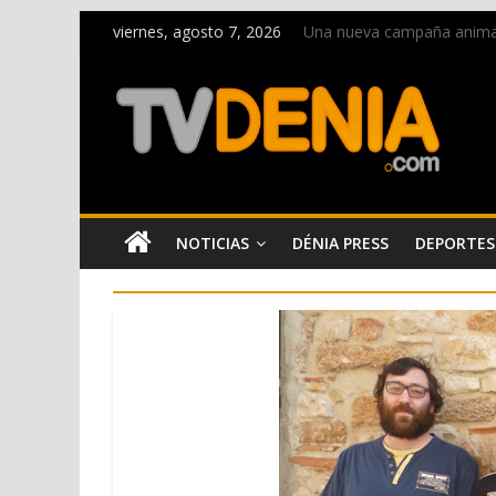
viernes, agosto 7, 2026
Una nueva campaña anima a 
Paco Adsuar dona al Arxiu
La Entraeta Festera llena 
El XII Festival de Jazz de 
Los Moros y Cristianos 2026
NOTICIAS
DÉNIA PRESS
DEPORTES