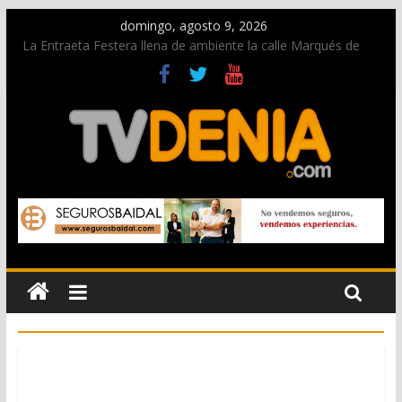
domingo, agosto 9, 2026
La Entraeta Festera llena de ambiente la calle Marqués de
Campo con la recepción a la Capitanía Cristiana
Dos personas fallecen en un grave accidente en la N-332
entre Benissa y Calp
Una nueva oportunidad para donar sangre en Cruz Roja
Dénia
El bando moro protagonista en la Segunda Entraeta Festera
Paco Adsuar dona al Arxiu de Dénia más de 50.000 imágenes
de la memoria visual de la ciudad