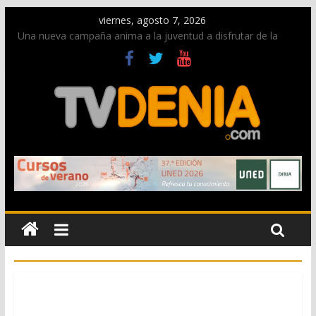
viernes, agosto 7, 2026
Una nueva campaña anima a la juventud a disfrutar de la
fiesta sin alcohol
Paco Adsuar dona al Arxiu de Dénia más de 50.000 imágenes
de la memoria visual de la ciudad
La Entraeta Festera llena de ambiente la calle Marqués de
Campo con la recepción a la Capitanía Cristiana
El XII Festival de Jazz de Dénia reunirá durante agosto a
figuras nacionales e internacionales en los Jardins de
Torrecremada
Los Moros y Cristianos 2026 reciben las llaves de la ciudad y
dan inicio a las fiestas en Dénia