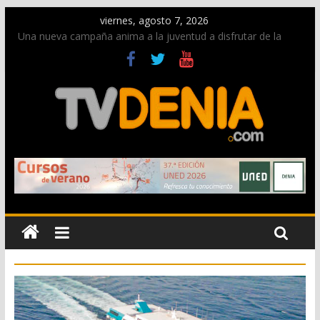
viernes, agosto 7, 2026
Una nueva campaña anima a la juventud a disfrutar de la
fiesta sin alcohol
Paco Adsuar dona al Arxiu de Dénia más de 50.000 imágenes
de la memoria visual de la ciudad
La Entraeta Festera llena de ambiente la calle Marqués de
Campo con la recepción a la Capitanía Cristiana
El XII Festival de Jazz de Dénia reunirá durante agosto a
figuras nacionales e internacionales en los Jardins de
Torrecremada
Los Moros y Cristianos 2026 reciben las llaves de la ciudad y
dan inicio a las fiestas en Dénia